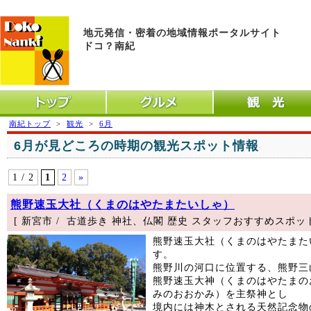
地元発信・密着の地域情報ポータルサイト
ドコ？南紀
トップ
グルメ
観光
南紀トップ
>
観光
>
6月
6月が見どころの時期の観光スポット情報
1 / 2
1
2
»
熊野速玉大社（くまのはやたまたいしゃ）
[ 新宮市 / 古道歩き 神社、仏閣 歴史 スタッフおすすめスポット
熊野速玉大社（くまのはやたまた
す。
熊野川の河口に位置する、熊野三
熊野速玉大神（くまのはやたまの
みのおおかみ）を主祭神とし
境内には神木とされる天然記念物