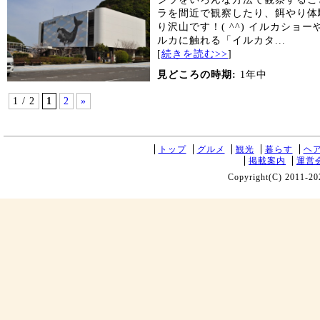
ラを間近で観察したり、餌やり体
り沢山です！( ^^) イルカショ
ルカに触れる「イルカタ...
[
続きを読む>>
]
見どころの時期:
1年中
1 / 2
1
2
»
トップ
グルメ
観光
暮らす
ヘ
掲載案内
運営
Copyright(C) 2011-20