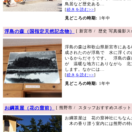
鳥居など歴史ある...
[
続きを読む>>
]
見どころの時期:
1年中
浮島の森（国指定天然記念物）
[ 新宮市 / 歴史 写真撮影
浮島の森は和歌山県新宮市にある
成されたのが浮島で 水に浮くの
いるからだそうです。 浮島の森
が 温暖な地方にありながら 北
します。なかには...
[
続きを読む>>
]
見どころの時期:
1年中
お綱茶屋（花の窟前）
[ 熊野市 / スタッフおすすめスポット 
お綱茶屋は 花の窟神社にちなん
木の香り漂う室内には熊野の特