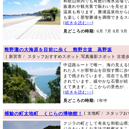
和歌山県内でも有数の海水浴場で
族連れや観光客で賑わいを見せま
温泉も有ります。勝浦温泉街から
も楽しく那智勝浦を満喫できるスポ
[
続きを読む>>
]
見どころの時期:
6月 7月 8月 9月
熊野灘の大海原を目前に歩く 熊野古道 高野坂
[ 新宮市 / スタッフおすすめスポット 写真撮影スポット 古道歩
中辺路ルートで唯一、海の見える
れた人々が那智山を目指す際に歩
まで残されています。現在でも景
されています。緩やかな石畳が続
えて来ます。ここからの景色が...
[
続きを読む>>
]
見どころの時期:
1年中
捕鯨の町太地町 くじらの博物館！
[ 太地町 / スタッフ
クジラの町として有名な和歌山県
ジラをいろんな方法で観察するこ