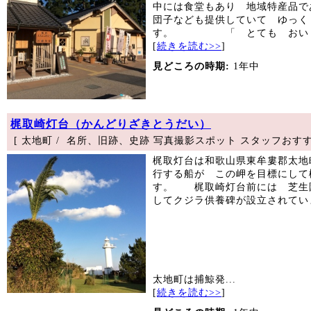
中には食堂もあり 地域特産品で
団子なども提供していて ゆっく
す。 「 とても おいし.
[
続きを読む>>
]
見どころの時期:
1年中
梶取崎灯台（かんどりざきとうだい）
[ 太地町 / 名所、旧跡、史跡 写真撮影スポット スタッフおすす
梶取灯台は和歌山県東牟婁郡太地
行する船が この岬を目標にして
す。 梶取崎灯台前には 芝生
してクジラ供養碑が設立されてい
太地町は捕鯨発...
[
続きを読む>>
]