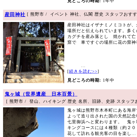
見どころの時期:
1年中
産田神社
[ 熊野市 / イベント 神社、仏閣 歴史 スタッフおす
産田神社はイザナミノミコトが、
場所だと伝えられています。多く
カグチを産み落とし 焼かれて亡
窟で 車ですぐの場所に花の窟神
...
[
続きを読む>>
]
見どころの時期:
1年中
鬼ヶ城（世界遺産 日本百景）
[ 熊野市 / 登山、ハイキング 歴史 名所、旧跡、史跡 スタッフ
鬼ヶ城は熊野市木本町にある海岸
よって造り出された国の天然記念
七里御浜へと変わります。 鬼ヶ
キングコースには４種類（約２０
花して訪れる観光客の目を楽し...