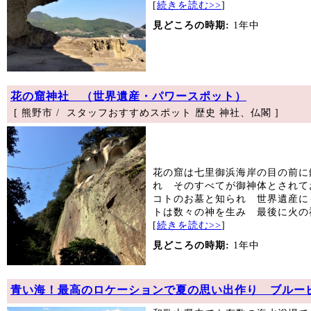
[
続きを読む>>
]
見どころの時期:
1年中
花の窟神社 （世界遺産・パワースポット）
[ 熊野市 / スタッフおすすめスポット 歴史 神社、仏閣 ]
花の窟は七里御浜海岸の目の前に
れ そのすべてが御神体とされ
コトのお墓と知られ 世界遺産に
トは数々の神を生み 最後に火の神
[
続きを読む>>
]
見どころの時期:
1年中
青い海！最高のロケーションで夏の思い出作り ブルー