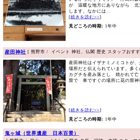
が 温暖な地方にありながら 北
します。なかには...
[
続きを読む>>
]
見どころの時期:
1年中
産田神社
[ 熊野市 / イベント 神社、仏閣 歴史 スタッフおす
産田神社はイザナミノミコトが、
場所だと伝えられています。多く
カグチを産み落とし 焼かれて亡
窟で 車ですぐの場所に花の窟神
...
[
続きを読む>>
]
見どころの時期:
1年中
鬼ヶ城（世界遺産 日本百景）