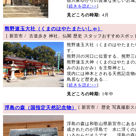
徳川家ゆかりの貴重な美しいお城だ
[
続きを読む>>
]
見どころの時期:
4月
熊野速玉大社（くまのはやたまたいしゃ）
[ 新宮市 / 古道歩き 神社、仏閣 歴史 スタッフおすすめスポット
熊野速玉大社（くまのはやたまた
す。
熊野川の河口に位置する、熊野三
熊野速玉大神（くまのはやたまの
みのおおかみ）を主祭神とし
境内には神木とされる天然記念物
鳥居など歴史ある...
[
続きを読む>>
]
見どころの時期:
1年中
浮島の森（国指定天然記念物）
[ 新宮市 / 歴史 写真撮影
浮島の森は和歌山県新宮市にある
成されたのが浮島で 水に浮くの
いるからだそうです。 浮島の森