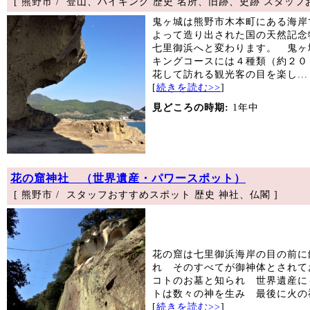
[ 熊野市 / 登山、ハイキング 歴史 名所、旧跡、史跡 スタッフ
鬼ヶ城は熊野市木本町にある海岸
よって造り出された国の天然記念
七里御浜へと変わります。 鬼ヶ
キングコースには４種類（約２０
花して訪れる観光客の目を楽し...
[
続きを読む>>
]
見どころの時期:
1年中
花の窟神社 （世界遺産・パワースポット）
[ 熊野市 / スタッフおすすめスポット 歴史 神社、仏閣 ]
花の窟は七里御浜海岸の目の前に
れ そのすべてが御神体とされ
コトのお墓と知られ 世界遺産に
トは数々の神を生み 最後に火の神
[
続きを読む>>
]