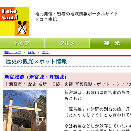
地元発信・密着の地域情報ポータルサイト
ドコ？南紀
トップ
グルメ
観光
南紀トップ
>
観光
>
歴史
歴史の観光スポット情報
新宮城跡（新宮城・丹鶴城）
[ 新宮市 / 歴史 名所、旧跡、史跡 写真撮影スポット スタッフ
新宮城は、和歌山県新宮市の熊
もともと
「源為義」と熊野の別当の娘「丹
（たんかくじょう）とも言われて
今は石垣などしか残存していない