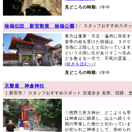
見どころの時期:
1年中
徐福伝説 新宮散策 徐福公園
[ / スタッフおすすめスポッ
東方は蓬莱・方丈・瀛州に存在す
皇帝の命を受けた徐福は、３００
当地に上陸したと伝わっています
という小高い丘がありそこへ住み
どを教える一方で、不死の霊薬...
[
続きを読む>>
]
見どころの時期:
1年中
天磐盾 神倉神社
[ 新宮市 / スタッフおすすめスポット 古道歩き 名所、旧跡、史
◇熊野三所大神が、どこよりも早
は神倉山に鎮座し、山上へ続く５
朝の寄進した物だと伝わっていま
が祀られご神体として、崇められ