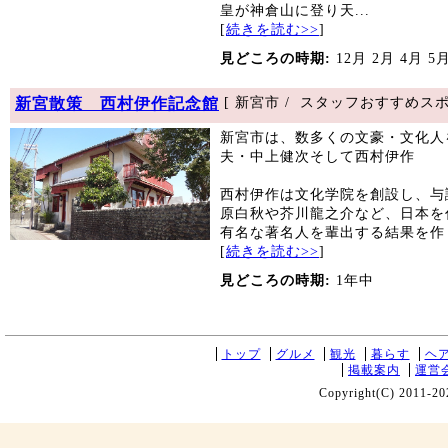
皇が神倉山に登り天...
[
続きを読む>>
]
見どころの時期:
12月 2月 4月 5
新宮散策 西村伊作記念館
[ 新宮市 / スタッフおすすめスポ
新宮市は、数多くの文豪・文化人
夫・中上健次そして西村伊作
西村伊作は文化学院を創設し、与
原白秋や芥川龍之介など、日本を
有名な著名人を輩出する結果を作り
[
続きを読む>>
]
見どころの時期:
1年中
トップ
グルメ
観光
暮らす
ヘ
掲載案内
運営
Copyright(C) 2011-20