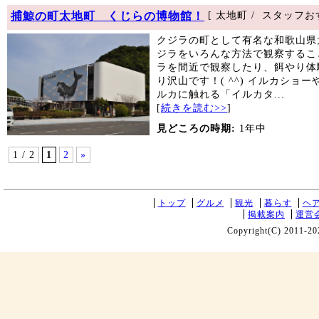
捕鯨の町太地町 くじらの博物館！
[ 太地町 / スタッフ
クジラの町として有名な和歌山県
ジラをいろんな方法で観察するこ
ラを間近で観察したり、餌やり体
り沢山です！( ^^) イルカショ
ルカに触れる「イルカタ...
[
続きを読む>>
]
見どころの時期:
1年中
1 / 2
1
2
»
トップ
グルメ
観光
暮らす
ヘ
掲載案内
運営
Copyright(C) 2011-20