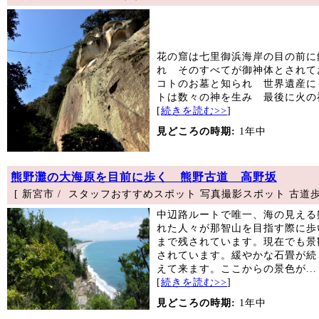
花の窟は七里御浜海岸の目の前に
れ そのすべてが御神体とされ
コトのお墓と知られ 世界遺産に
トは数々の神を生み 最後に火の神
[
続きを読む>>
]
見どころの時期:
1年中
熊野灘の大海原を目前に歩く 熊野古道 高野坂
[ 新宮市 / スタッフおすすめスポット 写真撮影スポット 古道歩
中辺路ルートで唯一、海の見える
れた人々が那智山を目指す際に歩
まで残されています。現在でも景
されています。緩やかな石畳が続
えて来ます。ここからの景色が...
[
続きを読む>>
]
見どころの時期:
1年中