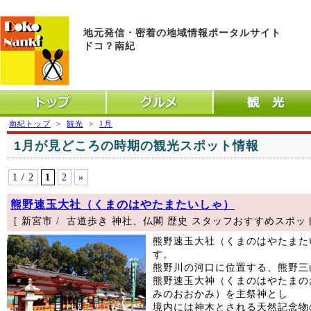
地元発信・密着の地域情報ポータルサイト
ドコ？南紀
トップ
グルメ
観光
南紀トップ
>
観光
>
1月
1月が見どころの時期の観光スポット情報
1 / 2
1
2
»
熊野速玉大社（くまのはやたまたいしゃ）
[ 新宮市 / 古道歩き 神社、仏閣 歴史 スタッフおすすめスポット
熊野速玉大社（くまのはやたまた
す。
熊野川の河口に位置する、熊野三
熊野速玉大神（くまのはやたまの
みのおおかみ）を主祭神とし
境内には神木とされる天然記念物