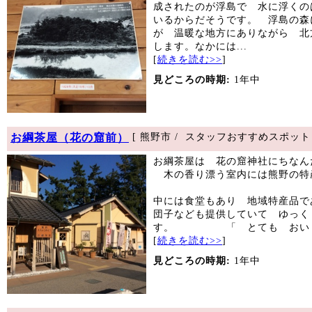
成されたのが浮島で 水に浮くの
いるからだそうです。 浮島の森
が 温暖な地方にありながら 北
します。なかには...
[
続きを読む>>
]
見どころの時期:
1年中
お綱茶屋（花の窟前）
[ 熊野市 / スタッフおすすめスポット 
お綱茶屋は 花の窟神社にちなん
木の香り漂う室内には熊野の特
中には食堂もあり 地域特産品で
団子なども提供していて ゆっく
す。 「 とても おいし.
[
続きを読む>>
]
見どころの時期:
1年中