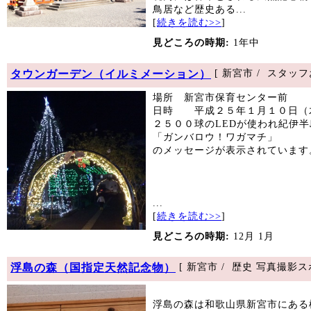
鳥居など歴史ある...
[
続きを読む>>
]
見どころの時期:
1年中
タウンガーデン（イルミメーション）
[ 新宮市 / スタ
場所 新宮市保育センター前
日時 平成２５年１月１０日（木
２５００球のLEDが使われ紀伊
「ガンバロウ！ワガマチ」
のメッセージが表示されています
...
[
続きを読む>>
]
見どころの時期:
12月 1月
浮島の森（国指定天然記念物）
[ 新宮市 / 歴史 写真撮影
浮島の森は和歌山県新宮市にある