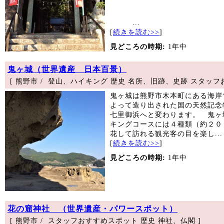
...
[
続きを読む>>
]
見どころの時期:
1年中
鬼ヶ城（世界遺産 日本百景）
[ 熊野市 / 登山、ハイキング 歴史 名所、旧跡、史跡 スタッフ
鬼ヶ城は熊野市木本町にある海岸
よって造り出された国の天然記念
七里御浜へと変わります。 鬼ヶ
キングコースには４種類（約２０
花して訪れる観光客の目を楽し...
[
続きを読む>>
]
見どころの時期:
1年中
花の窟神社 （世界遺産・パワースポット）
[ 熊野市 / スタッフおすすめスポット 歴史 神社、仏閣 ]