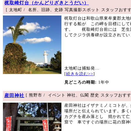
梶取崎灯台（かんどりざきとうだい）
[ 太地町 / 名所、旧跡、史跡 写真撮影スポット スタッフおすす
梶取灯台は和歌山県東牟婁郡太地
行する船が この岬を目標にして
す。 梶取崎灯台前には 芝生
してクジラ供養碑が設立されてい
太地町は捕鯨発...
[
続きを読む>>
]
見どころの時期:
1年中
産田神社
[ 熊野市 / イベント 神社、仏閣 歴史 スタッフおす
産田神社はイザナミノミコトが、
場所だと伝えられています。多く
カグチを産み落とし 焼かれて亡
窟で 車ですぐの場所に花の窟神