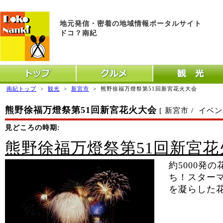
地元発信・密着の地域情報ポータルサイト
ドコ？南紀
トップ
グルメ
観光
南紀トップ
>
観光
>
新宮市
>
熊野徐福万燈祭第51回新宮花火大会
熊野徐福万燈祭第51回新宮花火大会
[ 新宮市 / イベ
見どころの時期:
熊野徐福万燈祭第51回新宮花
約5000発
ち！スター
を凝らした