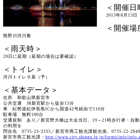
＜開催日
2013年8月13日
＜開催場
熊野川河川敷
＜雨天時＞
20日に延期（延期の場合は要確認）
＜トイレ＞
河川トイレ９基（予）
＜基本データ＞
住所 和歌山県新宮市
公共交通 JR新宮駅から徒歩15分
車 紀勢道紀伊長島ICから国道42号経由で110分
駐車場 無料100台
交通規制 あり／新宮野大橋は大会当日、19～21時歩行者・自
の利用を
問合先 0735-23-3333／新宮市商工観光課観光係、0735-22-2
新宮市商工観光課：
http://www.city.shingu.lg.jp/forms/info/info