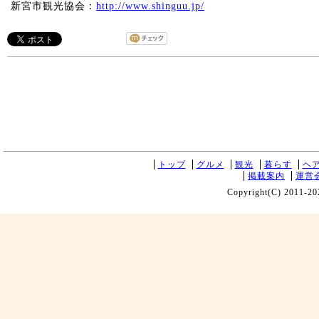
新宮市観光協会：
http://www.shinguu.jp/
トップ
グルメ
観光
暮らす
ヘ
掲載案内
運営
Copyright(C) 2011-20