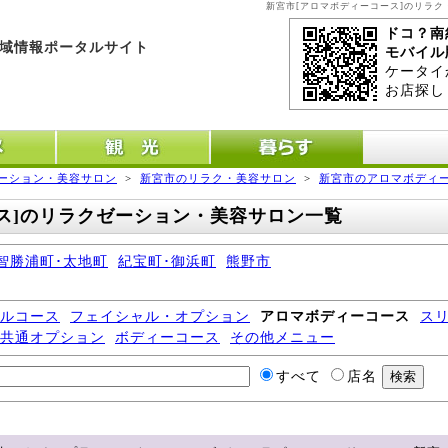
新宮市[アロマボディーコース]のリラ
ドコ？南
域情報ポータルサイト
モバイル
ケータイ
お店探し
メ
観光
暮らす
ーション・美容サロン
>
新宮市のリラク・美容サロン
>
新宮市のアロマボディ
ス]のリラクゼーション・美容サロン一覧
智勝浦町･太地町
紀宝町･御浜町
熊野市
ルコース
フェイシャル・オプション
アロマボディーコース
スリ
共通オプション
ボディーコース
その他メニュー
すべて
店名