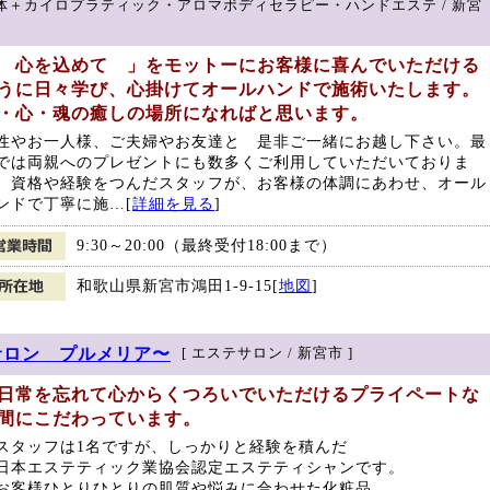
整体＋カイロプラティック・アロマボディセラピー・ハンドエステ / 新宮
 心を込めて 」をモットーにお客様に喜んでいただける
うに日々学び、心掛けてオールハンドで施術いたします。
・心・魂の癒しの場所になればと思います。
性やお一人様、ご夫婦やお友達と 是非ご一緒にお越し下さい。最
では両親へのプレゼントにも数多くご利用していただいておりま
。資格や経験をつんだスタッフが、お客様の体調にあわせ、オール
ンドで丁寧に施…[
詳細を見る
]
9:30～20:00（最終受付18:00まで）
和歌山県新宮市鴻田1-9-15[
地図
]
〜エステサロン プルメリア〜
[ エステサロン / 新宮市 ]
日常を忘れて心からくつろいでいただけるプライペートな
間にこだわっています。
スタッフは1名ですが、しっかりと経験を積んだ
本エステティック業協会認定エステティシャンです。
客様ひとりひとりの肌質や悩みに合わせた化粧品、