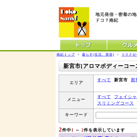
地元発信・密着の地
ドコ？南紀
トップ
グル
南紀トップ
>
暮らす(生活、美容)
>
リラクゼ
新宮市[アロマボディーコー
すべて
新宮市
那
エリア
すべて
フェイシャ
メニュー
スリミングコース
キーワード
2
件中
1
～
2
件を表示しています