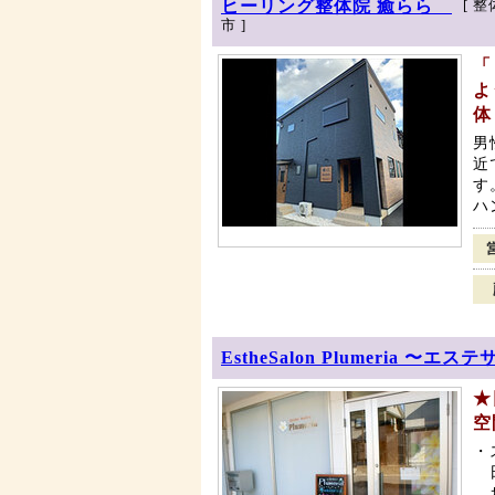
ヒーリング整体院 癒らら
[ 
市 ]
「
よ
体
男
近
す
ハ
EstheSalon Plumeria 
★
空
・
日
お