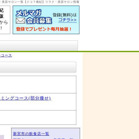
ク・美容サロン一覧【ドコ？南紀】リラク・美容サロン情報
紀
版
から
！
ーコース
ミングコース(部分痩せ)
新宮市の飲食店一覧