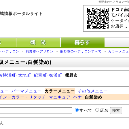
熊野市のヘアサロン一覧
ドコ？南
域情報ポータルサイト
モバイル
ケータイ
お店探し
メ
観光
暮らす
・ヘアサロン
>
熊野市ヘアサロン
>
熊野市のヘアサロンすべて
>
カラーメニュ
扱メニュー:白髪染め]
智勝浦町･太地町
紀宝町･御浜町
熊野市
ュー
パーマメニュー
カラーメニュー
その他メニュー
イントカラー・リタッチ
マニキュア
ヘナ
白髪染め
すべて
店名
ん