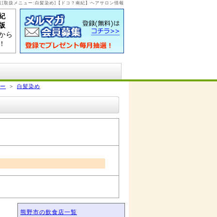
[取扱メニュー:白髪染め]【ドコ？南紀】ヘアサロン情報
紀
版
から
！
ー
>
白髪染め
熊野市の飲食店一覧