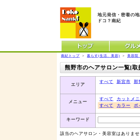
地元発信・密着の地
ドコ？南紀
トップ
グル
南紀トップ
>
暮らす(生活、美容)
>
美容院
熊野市のヘアサロン一覧[取
すべて
新宮市
那
エリア
すべて
カットメニ
メニュー
すべて
カラー
ポ
キーワード
該当のヘアサロン・美容室はありませ