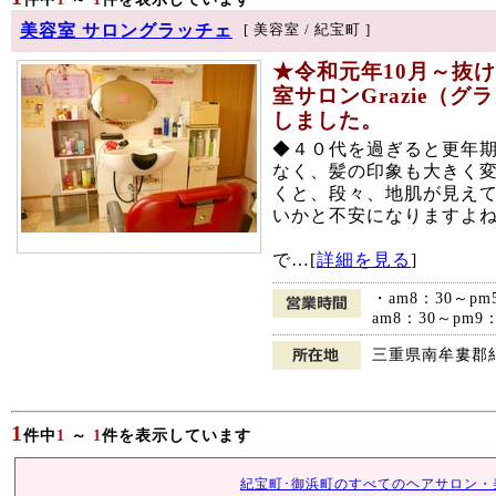
美容室 サロングラッチェ
[ 美容室 / 紀宝町 ]
★令和元年10月～抜
室サロンGrazie（
しました。
◆４０代を過ぎると更年
なく、髪の印象も大きく
くと、段々、地肌が見え
いかと不安になりますよ
で…[
詳細を見る
]
・am8：30～
am8：30～pm
三重県南牟婁郡
1
件中
1
～
1
件を表示しています
紀宝町･御浜町のすべてのヘアサロン・