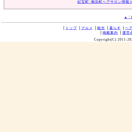
紀宝町･御浜町ヘアサロン情報
▲「
トップ
グルメ
観光
暮らす
ヘ
掲載案内
運営
Copyright(C) 2011-20