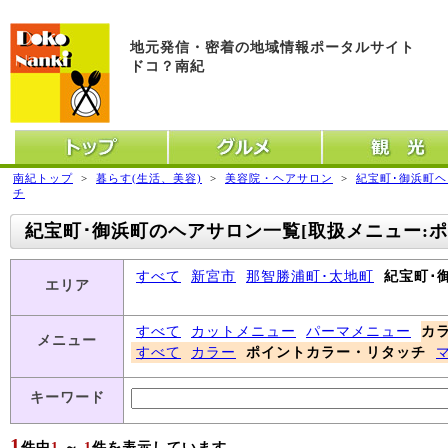
地元発信・密着の地域情報ポータルサイト
ドコ？南紀
トップ
グルメ
観光
南紀トップ
>
暮らす(生活、美容)
>
美容院・ヘアサロン
>
紀宝町･御浜町
チ
紀宝町･御浜町のヘアサロン一覧[取扱メニュー:
すべて
新宮市
那智勝浦町･太地町
紀宝町･
エリア
すべて
カットメニュー
パーマメニュー
カ
メニュー
すべて
カラー
ポイントカラー・リタッチ
キーワード
1
件中
1
～
1
件を表示しています