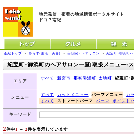
地元発信・密着の地域情報ポータルサイト
ドコ？南紀
トップ
グルメ
観光
南紀トップ
>
暮らす(生活、美容)
>
美容院・ヘアサロン
>
紀宝町･御浜町
紀宝町･御浜町のヘアサロン一覧[取扱メニュー:ス
すべて
新宮市
那智勝浦町･太地町
紀宝町･
エリア
すべて
カットメニュー
パーマメニュー
カ
メニュー
すべて
ストレートパーマ
パーマ
ポイント
キーワード
2
件中
1
～
2
件を表示しています