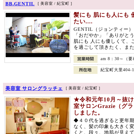
BB.GENTIL
[ 美容室 / 紀宝町 ]
髪にも 肌にも人にも
たい....
GENTIL（ジョンティ
「おだやか」「ありがと
肌にも 人にも優しくて、
を過ごして頂きたく、また
am 8：30～（
紀宝町大里404-1
美容室 サロングラッチェ
[ 美容室 / 紀宝町 ]
★令和元年10月～抜
室サロンGrazie（
しました。
◆４０代を過ぎると更年
なく、髪の印象も大きく
くと、段々、地肌が見え