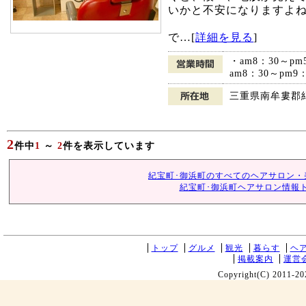
いかと不安になりますよ
で…[
詳細を見る
]
・am8：30～
am8：30～pm
三重県南牟婁郡
2
件中
1
～
2
件を表示しています
紀宝町･御浜町のすべてのヘアサロン・
紀宝町･御浜町ヘアサロン情報
トップ
グルメ
観光
暮らす
ヘ
掲載案内
運営
Copyright(C) 2011-20