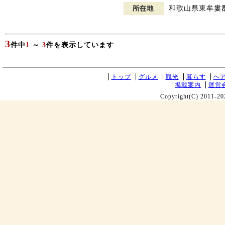
和歌山県東牟婁
3
件中
1
～
3
件を表示しています
トップ
グルメ
観光
暮らす
ヘ
掲載案内
運営
Copyright(C) 2011-20