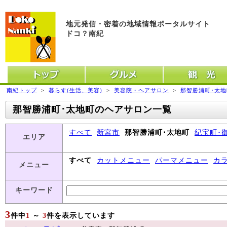
地元発信・密着の地域情報ポータルサイト
ドコ？南紀
トップ
グルメ
観光
南紀トップ
>
暮らす(生活、美容)
>
美容院・ヘアサロン
>
那智勝浦町･太
那智勝浦町･太地町のヘアサロン一覧
すべて
新宮市
那智勝浦町･太地町
紀宝町･
エリア
すべて
カットメニュー
パーマメニュー
カ
メニュー
キーワード
3
件中
1
～
3
件を表示しています