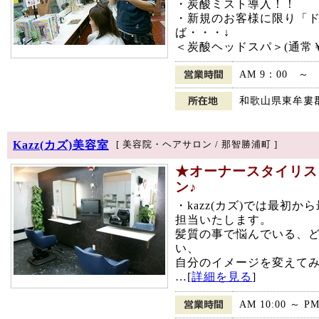
・炭酸ミスト導入！！
・新規のお客様に限り「
ば・・・↓
＜炭酸ヘッドスパ＞(通常￥2
AM 9：00 ～
和歌山県東牟婁郡
Kazz(カズ)美容室
[ 美容院・ヘアサロン / 那智勝浦町 ]
★オーナースタイリス
ン♪
・kazz(カズ)では最初
担当いたします。
髪質の事で悩んでいる、
い、
自分のイメージを変えて
…[
詳細を見る
]
AM 10:00 ～ PM