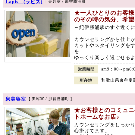
Lapis (ラピス)
[ 美容室 / 那智勝浦町 ]
★一人ひとりのお客様
のその時の気分、希望
～紀伊勝浦駅のすぐ近く
カウンセリングから仕上
カットやスタイリングを
を
ゆっくり楽しく過ごせるよ
am9：00～pm6
和歌山県東牟婁郡
泉美容室
[ 美容室 / 那智勝浦町 ]
★お客様とのコミュニ
トホームなお店♪
カウンセリングをしっか
心掛けてます。