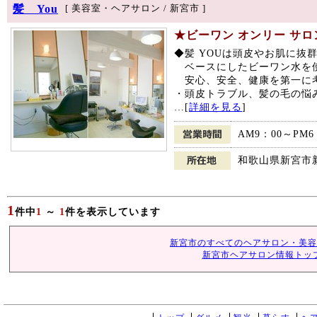
髪 You
[ 美容室・ヘアサロン / 新宮市 ]
★ビーワン オンリー サロン
◆髪 YOUは頭皮やお肌に抜
ベースにしたビーワン水を
安心、安全、健康を第一に
・頭皮トラブル、髪の毛の悩
…[
詳細を見る
]
AM9：00～PM6
和歌山県新宮市新宮
1
件中
1
～
1
件を表示しています
新宮市のすべてのヘアサロン・美容
新宮市ヘアサロン情報トッ