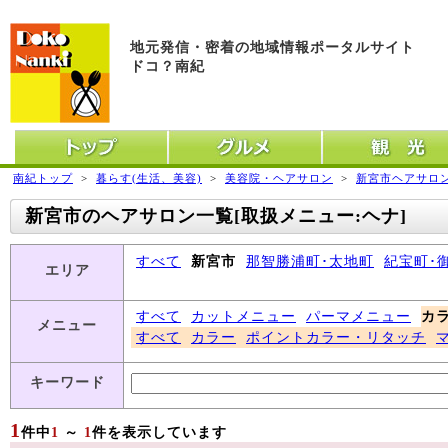
地元発信・密着の地域情報ポータルサイト
ドコ？南紀
トップ
グルメ
観光
南紀トップ
>
暮らす(生活、美容)
>
美容院・ヘアサロン
>
新宮市ヘアサロ
新宮市のヘアサロン一覧[取扱メニュー:ヘナ]
すべて
新宮市
那智勝浦町･太地町
紀宝町･
エリア
すべて
カットメニュー
パーマメニュー
カ
メニュー
すべて
カラー
ポイントカラー・リタッチ
キーワード
1
件中
1
～
1
件を表示しています