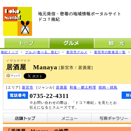
地元発信・密着の地域情報ポータルサイト
ドコ？南紀
トップ
グルメ
観光
南紀トップ
>
グルメ(食べる、飲む)
>
新宮市グルメ
>
新宮市の飲食店一覧
イザカヤマナヤ
居酒屋 Manaya
[新宮市 / 居酒屋]
[エリア]
新宮市
[ジャンル]
居酒屋
和食・郷土料理
焼肉・焼鳥
0735-22-4311
※お問い合わせの際は、「ドコ？南紀」を見たとお
伝えになるとスムーズです。
店舗トップ
メニュー
写真ギャラリー