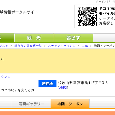
クーポン | R
ドコ？南
域情報ポータルサイト
モバイル
ケータイ
お店探し
メ
観光
暮らす
グルメ
>
新宮市の飲食店一覧
>
スナック・ラウンジ
>
Rich
>
地図・クーポ
ジ]
ラウンジ
和歌山県新宮市馬町2丁目3-3
[
地図
]
ドコ？南紀」を見たとお
。
写真ギャラリー
地図・クーポン