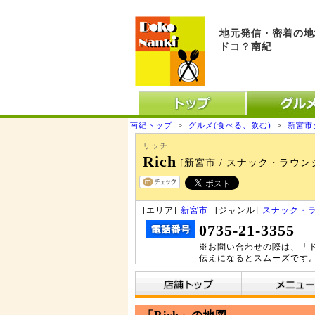
地元発信・密着の地
ドコ？南紀
トップ
グル
南紀トップ
>
グルメ(食べる、飲む)
>
新宮市
リッチ
Rich
[新宮市 / スナック・ラウン
[エリア]
新宮市
[ジャンル]
スナック・
0735-21-3355
※お問い合わせの際は、「
伝えになるとスムーズです
店舗トップ
メニュー