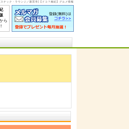
ich[スナック・ラウンジ／新宮市]【ドコ？南紀】グルメ情報
紀
版
から
！
ン