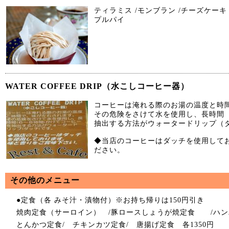
ティラミス /モンブラン /チーズケーキ
プルパイ
WATER COFFEE DRIP（水こしコーヒー器）
コーヒーは淹れる際のお湯の温度と時
その危険をさけて水を使用し、長時間（
抽出する方法がウォータードリップ（
◆当店のコーヒーはダッチを使用して
ださい。
その他のメニュー
●定食（各 みそ汁・漬物付）※お持ち帰りは150円引き
焼肉定食（サーロイン） /豚ロースしょうが焼定食 /ハンバ
とんかつ定食/ チキンカツ定食/ 唐揚げ定食 各1350円