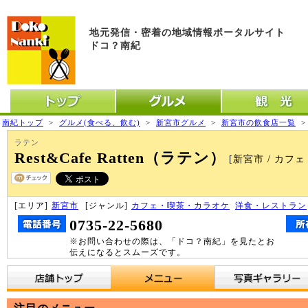
地元発信・密着の地域情報ポータルサイト
ドコ？南紀
トップ
グルメ
観光
南紀トップ
>
グルメ(食べる、飲む)
>
新宮市グルメ
>
新宮市の飲食店一覧
ラテン
Rest&Cafe Ratten（ラテン）
[新宮市 / カフ
[エリア]
新宮市
[ジャンル]
カフェ・喫茶・カラオケ
洋食・レストラン
0735-22-5680
※お問い合わせの際は、「ドコ？南紀」を見たとお
伝えになるとスムーズです。
店舗トップ
メニュー
写真ギャラリー