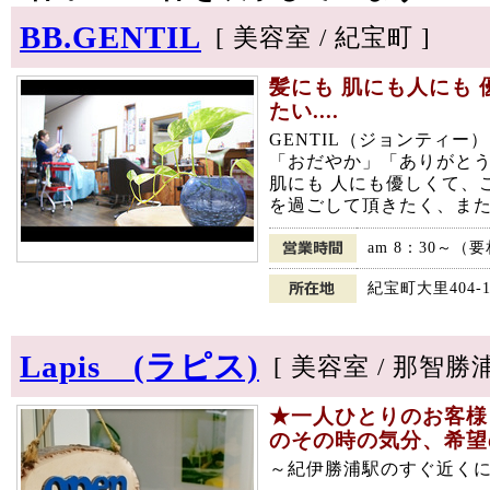
BB.GENTIL
[ 美容室 / 紀宝町 ]
髪にも 肌にも人にも
たい....
GENTIL（ジョンティ
「おだやか」「ありがと
肌にも 人にも優しくて、
を過ごして頂きたく、また
am 8：30～（
紀宝町大里404-1
Lapis (ラピス)
[ 美容室 / 那智勝浦
★一人ひとりのお客様
のその時の気分、希望
～紀伊勝浦駅のすぐ近く