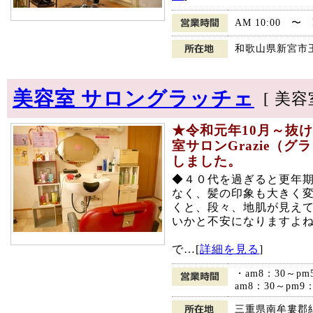
AM 10:00 〜 P
和歌山県新宮市王子
美容室 サロングラッチェ
[ 美容
★令和元年10月～抜
室サロンGrazie（
しました。
◆４０代を過ぎると更年
なく、髪の印象も大きく
くと、段々、地肌が見え
いかと不安になりますよ
で…[
詳細を見る
]
・am8：30～
am8：30～pm
三重県南牟婁郡