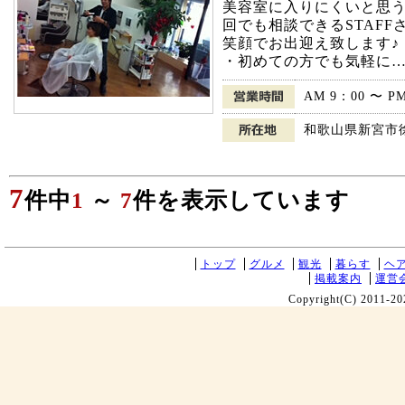
美容室に入りにくいと思う
回でも相談できるSTAFF
笑顔でお出迎え致します♪
・初めての方でも気軽に…
AM 9：00 〜 P
和歌山県新宮市徐福
7
件中
1
～
7
件を表示しています
トップ
グルメ
観光
暮らす
ヘ
掲載案内
運営
Copyright(C) 2011-20