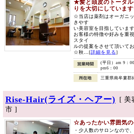
★髪と頭皮のトータルケ
りを大切にしています
☆当店は薬剤はオーガニ
きやす
い美容室を目指しています
お客様の特徴や好みを重
スタイ
ルの提案をさせて頂いて
☆秋…[
詳細を見る
]
(平日）am 9：0
pm6：00
三重県南牟婁郡紀
Rise-Hair(ライズ・ヘアー)
[ 
市 ]
☆あったかい雰囲気のヘア
・少人数のサロンなので、