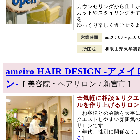
カウンセリングから仕上
カットやスタイリングを
を
ゆっくり楽しく過ごせるよ
am9：00～pm6
和歌山県東牟婁郡
ameiro HAIR DESIGN ‐
ン‐
[ 美容院・ヘアサロン / 新宮市 ]
☆気軽に相談＆リクエ
ルを作り上げるサロン
・お客様との会話を大事にす
クエストしやすい雰囲気
サロンです。
・年代、性別に関係なく、
る
]