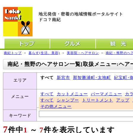
地元発信・密着の地域情報ポータルサイト
ドコ？南紀
トップ
グルメ
観光
南紀トップ
>
暮らす(生活、美容)
>
美容院・ヘアサロン
>
南紀・熊野のヘア
南紀・熊野のヘアサロン一覧[取扱メニュー:ヘア
すべて
新宮市
那智勝浦町･太地町
紀宝町･
エリア
すべて
カットメニュー
パーマメニュー
カ
メニュー
すべて
シャンプー
トリートメント
アップ
その他メニュー
キーワード
7
件中
1
～
7
件を表示しています