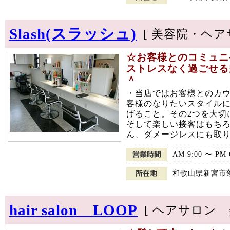
Slash(スラッシュ)
[ 美容院・ヘアサ
☆お客様とのコミュニ
ストレスなく過ごせる
＾
・当店ではお客様とのカ
客様のなりたいスタイル
げること。その2つを大切
そして楽しい接客はもち
ん、ダメージレスにも取り
AM 9:00 〜 PM 
和歌山県新宮市蓬莱
hair salon LOOP
[ ヘアサロン 美