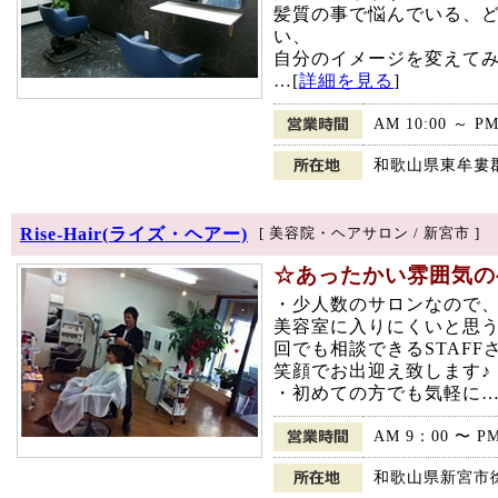
髪質の事で悩んでいる、
い、
自分のイメージを変えて
…[
詳細を見る
]
AM 10:00 ～ PM
和歌山県東牟婁
Rise-Hair(ライズ・ヘアー)
[ 美容院・ヘアサロン / 新宮市 ]
☆あったかい雰囲気のヘア
・少人数のサロンなので、
美容室に入りにくいと思う
回でも相談できるSTAFF
笑顔でお出迎え致します♪
・初めての方でも気軽に…
AM 9：00 〜 P
和歌山県新宮市徐福