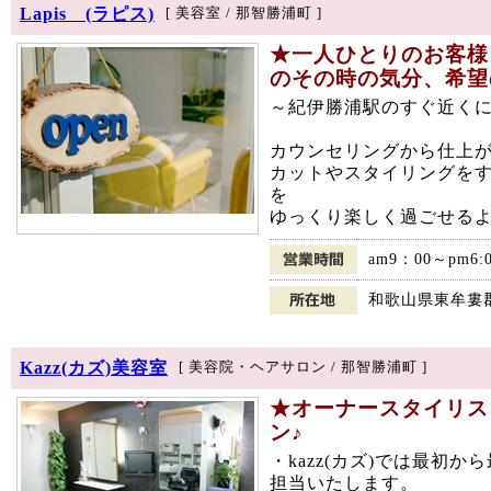
Lapis (ラピス)
[ 美容室 / 那智勝浦町 ]
★一人ひとりのお客様
のその時の気分、希望
～紀伊勝浦駅のすぐ近く
カウンセリングから仕上
カットやスタイリングを
を
ゆっくり楽しく過ごせるよ
am9：00～pm6
和歌山県東牟婁郡
Kazz(カズ)美容室
[ 美容院・ヘアサロン / 那智勝浦町 ]
★オーナースタイリス
ン♪
・kazz(カズ)では最初
担当いたします。