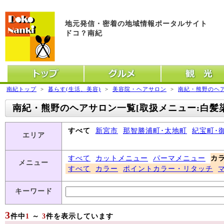
地元発信・密着の地域情報ポータルサイト
ドコ？南紀
トップ
グルメ
観光
南紀トップ
>
暮らす(生活、美容)
>
美容院・ヘアサロン
>
南紀・熊野のヘア
南紀・熊野のヘアサロン一覧[取扱メニュー:白髪染
すべて
新宮市
那智勝浦町･太地町
紀宝町･
エリア
すべて
カットメニュー
パーマメニュー
カ
メニュー
すべて
カラー
ポイントカラー・リタッチ
キーワード
3
件中
1
～
3
件を表示しています